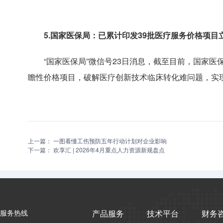
5.国家医保局：已累计印发39批医疗服务价格项目
“国家医保局”微信号23日消息，截至目前，国家医
瞻性价格项目，破解医疗创新技术临床转化难问题，实
上一篇：
一图看懂工伤预防五年行动计划对企业影响
下一篇：
欢享汇 | 2026年4月重点人力资源新规盘点
服务热线
产品服务
技术平台
财务