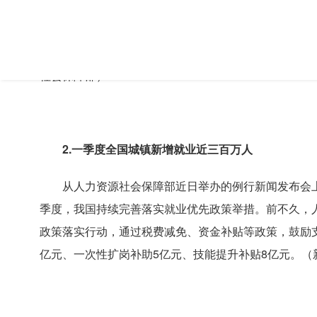
近日，人力资源社会保障部举行例行新闻发布会。
个国家职业标准。其中，人社部单独颁布的23个，与工
社会保障部）
2.一季度全国城镇新增就业近三百万人
从人力资源社会保障部近日举办的例行新闻发布会上获
季度，我国持续完善落实就业优先政策举措。前不久，
政策落实行动，通过税费减免、资金补贴等政策，鼓励
亿元、一次性扩岗补助5亿元、技能提升补贴8亿元。（