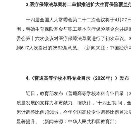
3.医疗保障法草案将二审拟推进扩大生育保险覆盖
十四届全国人大常委会第二十二次会议将于4月27
围，明确生育保险基金与职工基本医疗保险基金合并建账
委会第十六次会议对医疗保障法草案进行了初次审议。20
到617人次提出的2562条意见。（新闻来源：中国经济
4.《普通高等学校本科专业目录（2026年）》发布
近日，教育部发布《普通高等学校本科专业目录（2
质量发展的支撑力和贡献力。据统计，“十四五”期间，全
累计调整比例超30%，今年全国高校专业调整比例首次
显著提升。（新闻来源：中华人民共和国教育部）