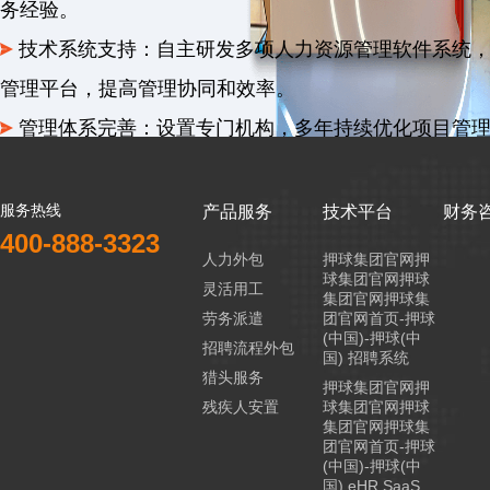
务经验。
技术系统支持：自主研发多项人力资源管理软件系统
管理平台，提高管理协同和效率。
管理体系完善：设置专门机构，多年持续优化项目管
程，多维度管控风险和信息安全。
服务热线
产品服务
技术平台
财务
400-888-3323
人力外包
押球集团官网押
球集团官网押球
灵活用工
集团官网押球集
劳务派遣
团官网首页-押球
(中国)-押球(中
招聘流程外包
国) 招聘系统
猎头服务
押球集团官网押
残疾人安置
球集团官网押球
集团官网押球集
团官网首页-押球
(中国)-押球(中
国) eHR SaaS