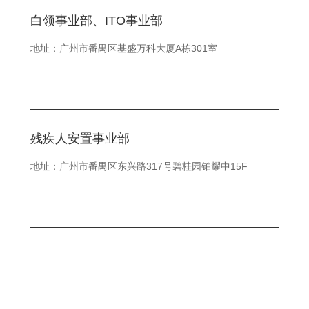
白领事业部、ITO事业部
地址：广州市番禺区基盛万科大厦A栋301室
残疾人安置事业部
地址：广州市番禺区东兴路317号碧桂园铂耀中15F