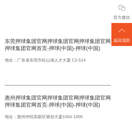
官方微信
返回顶部
东莞押球集团官网押球集团官网押球集团官网
押球集团官网首页-押球(中国)-押球(中国)
地址：广东省东莞市松山湖人才大厦 C2-514
惠州押球集团官网押球集团官网押球集团官网
押球集团官网首页-押球(中国)-押球(中国)
地址：惠州仲恺高新区展创大厦1004-1005