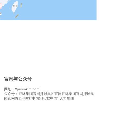
官网与公众号
网址：//prismkim.com/
公众号：押球集团官网押球集团官网押球集团官网押球集
团官网首页-押球(中国)-押球(中国) 人力集团