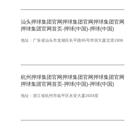
汕头押球集团官网押球集团官网押球集团官网
押球集团官网首页-押球(中国)-押球(中国)
地址：广东省汕头市龙湖区长平路95号华润大厦北塔1906
杭州押球集团官网押球集团官网押球集团官网
押球集团官网首页-押球(中国)-押球(中国)
地址：浙江省杭州市临平区永安大厦2604室