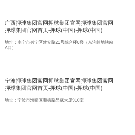
广西押球集团官网押球集团官网押球集团官网
押球集团官网首页-押球(中国)-押球(中国)
地址：南宁市兴宁区建安路21号综合楼8楼（东沟岭地铁站
A口）
宁波押球集团官网押球集团官网押球集团官网
押球集团官网首页-押球(中国)-押球(中国)
地址：宁波市海曙区顺德路晶葳大厦910室