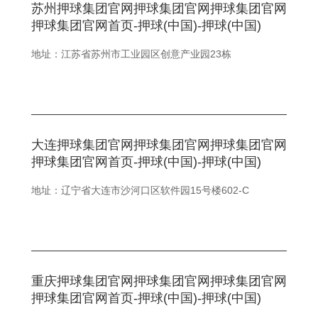
苏州押球集团官网押球集团官网押球集团官网
押球集团官网首页-押球(中国)-押球(中国)
地址：江苏省苏州市工业园区创意产业园23栋
大连押球集团官网押球集团官网押球集团官网
押球集团官网首页-押球(中国)-押球(中国)
地址：辽宁省大连市沙河口区软件园15号楼602-C
重庆押球集团官网押球集团官网押球集团官网
押球集团官网首页-押球(中国)-押球(中国)