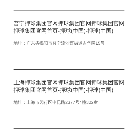
普宁押球集团官网押球集团官网押球集团官网
押球集团官网首页-押球(中国)-押球(中国)
地址：广东省揭阳市普宁流沙西街道吉华园15号
上海押球集团官网押球集团官网押球集团官网
押球集团官网首页-押球(中国)-押球(中国)
地址：上海市闵行区申昆路2377号4幢302室