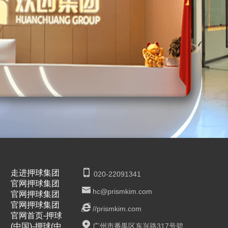
走进押球集团
020-22091341
官网押球集团
hc@prismkim.com
官网押球集团
官网押球集团
//prismkim.com
官网首页-押球
(中国)-押球(中
广州市番禺区东兴路317号碧