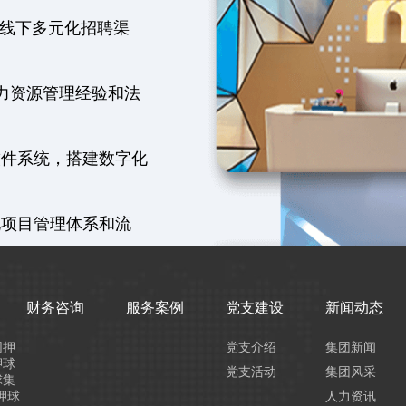
+线下多元化招聘渠
力资源管理经验和法
件系统，搭建数字化
项目管理体系和流
财务咨询
服务案例
党支建设
新闻动态
网押
党支介绍
集团新闻
押球
党支活动
集团风采
球集
押球
人力资讯