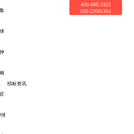
400-888-3323
集
020-22091341
球
押
网
招标资讯
官
押球
才招聘服务，涵
流程服务。该