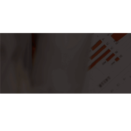
服务为企业的规模扩张和业务发展提供了