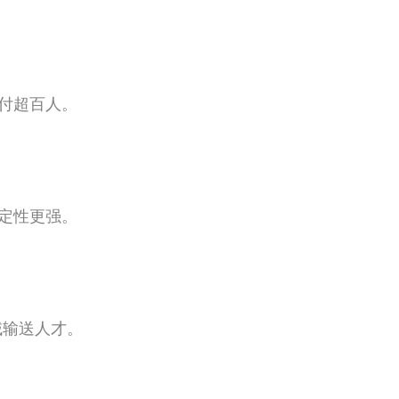
付超百人。
定性更强。
域输送人才。