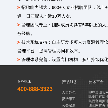
招聘能力强大：600+人专业招聘团队，线上
道，日匹配人才近10万人次。
管理团队专业：团队成员均具有5年以上的人
务经验。
技术系统支持：自主研发多项人力资源管理软
管理平台，提高管理协同和效率。
管理体系完善：设置专门机构，多年持续优化
程，多维度管控风险和信息安全。
服务热线
产品服务
技术平台
400-888-3323
人力外包
押球集团官
球集团官网
灵活用工
集团官网押
劳务派遣
团官网首页-