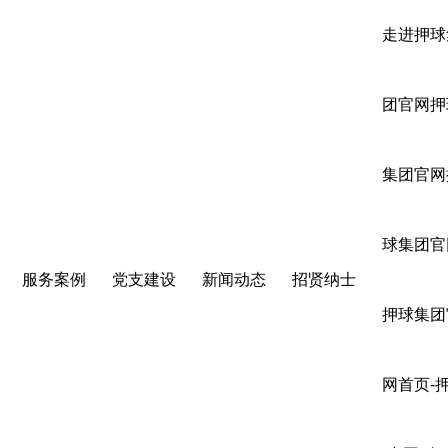
(中国)
走进押球
团官网押
集团官网
球集团官
服务案例
党支建设
新闻动态
招贤纳士
押球集团
cing
网首页-
集团官网首页-押球(中国)-押球(中国) 一站式人
历精筛、人才评估、人才聘用，到人才入职的全方位