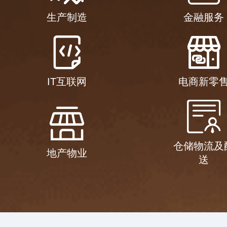
生产制造
金融服务
IT互联网
电商新零
仓储物流及
地产物业
送