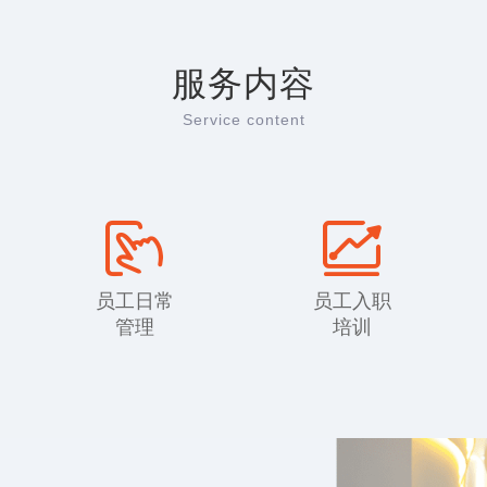
服务内容
Service content
员工日常
员工入职
管理
培训