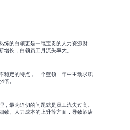
熟练的白领更是一笔宝贵的人力资源财
断增长，白领员工月流失率大。
不稳定的特点，一个蓝领一年中主动求职
近4倍。
理，最为迫切的问题就是员工流失过高。
细致、人力成本的上升等方面，导致酒店