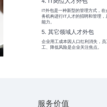
4. IT岗位人才外包
IT外包是一种新型的管理方式，
务机构进行IT人才的招聘和管理
能力。
5. 其它领域人才外包
企业用工成本因人口红利消失，员
工、降低风险是企业关注焦点。
服务价值