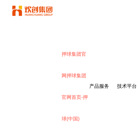
押球集团官网押球集团官网首页-押球
押球集团官
网押球集团
人力外包
产品服务
技术平台
官网首页-押
Human outsourcing
球(中国)
人力外包，全称人力资源外包，是从人才
押球集团官网押球集团官网押球集团官网首页