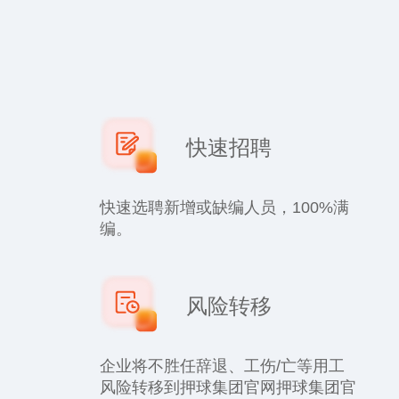
快速招聘
快速选聘新增或缺编人员，100%满
编。
风险转移
企业将不胜任辞退、工伤/亡等用工
风险转移到押球集团官网押球集团官